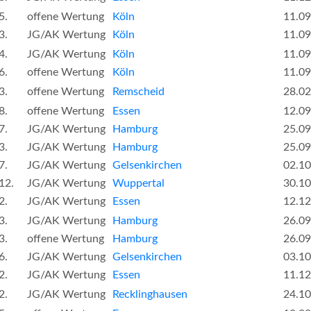
5.
offene Wertung
Köln
11.09
3.
JG/AK Wertung
Köln
11.09
4.
JG/AK Wertung
Köln
11.09
6.
offene Wertung
Köln
11.09
3.
offene Wertung
Remscheid
28.02
8.
offene Wertung
Essen
12.09
7.
JG/AK Wertung
Hamburg
25.09
3.
JG/AK Wertung
Hamburg
25.09
7.
JG/AK Wertung
Gelsenkirchen
02.10
12.
JG/AK Wertung
Wuppertal
30.10
2.
JG/AK Wertung
Essen
12.12
3.
JG/AK Wertung
Hamburg
26.09
3.
offene Wertung
Hamburg
26.09
6.
JG/AK Wertung
Gelsenkirchen
03.10
2.
JG/AK Wertung
Essen
11.12
2.
JG/AK Wertung
Recklinghausen
24.10