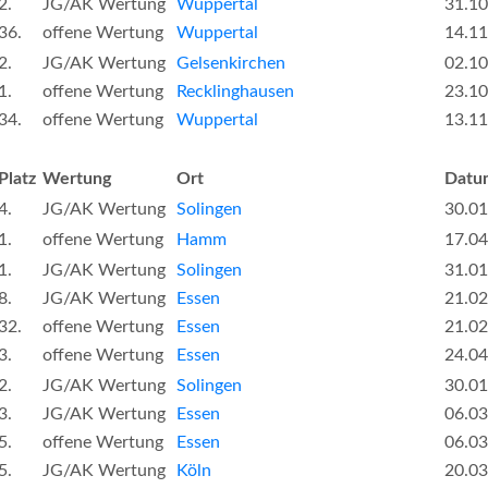
2.
JG/AK Wertung
Wuppertal
31.10
36.
offene Wertung
Wuppertal
14.11
2.
JG/AK Wertung
Gelsenkirchen
02.10
1.
offene Wertung
Recklinghausen
23.10
34.
offene Wertung
Wuppertal
13.11
Platz
Wertung
Ort
Datu
4.
JG/AK Wertung
Solingen
30.01
1.
offene Wertung
Hamm
17.04
1.
JG/AK Wertung
Solingen
31.01
8.
JG/AK Wertung
Essen
21.02
32.
offene Wertung
Essen
21.02
3.
offene Wertung
Essen
24.04
2.
JG/AK Wertung
Solingen
30.01
3.
JG/AK Wertung
Essen
06.03
5.
offene Wertung
Essen
06.03
5.
JG/AK Wertung
Köln
20.03