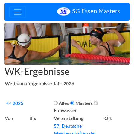
SG Essen Masters
Zurück
Vor
WK-Ergebnisse
Wettkampfergebnisse Jahr 2026
<< 2025
Alles
Masters
Freiwasser
Von
Bis
Veranstaltung
Ort
57. Deutsche
Meisterschaften der