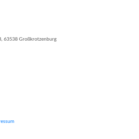
13, 63538 Großkrotzenburg
ressum