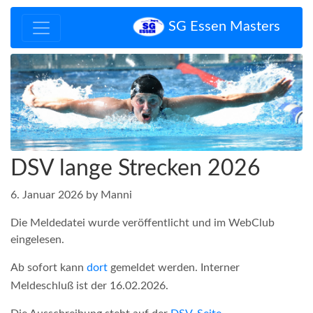
SG Essen Masters
Zurück
Vor
DSV lange Strecken 2026
6. Januar 2026 by Manni
Die Meldedatei wurde veröffentlicht und im WebClub
eingelesen.
Ab sofort kann
dort
gemeldet werden. Interner
Meldeschluß ist der 16.02.2026.