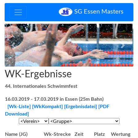
SG Essen Masters
Zurück
Vor
WK-Ergebnisse
44. Internationales Schwimmfest
16.03.2019 - 17.03.2019 in Essen (25m Bahn)
[Wk-Liste]
[WkKompakt]
[Ergebnisdatei]
[PDF
Download]
Name (JG)
Wk-Strecke
Zeit
Platz
Wertung