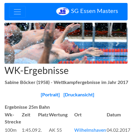
SG Essen Masters
Zurück
Vor
WK-Ergebnisse
Sabine Böcker (1958) - Wettkampfergebnisse im Jahr 2017
[Portrait]
[Druckansicht]
Ergebnisse 25m Bahn
Wk-
Zeit
Platz
Wertung
Ort
Datum
Strecke
100m
1:45,09
2.
AK 55
Wilhelmshaven
04.02.2017