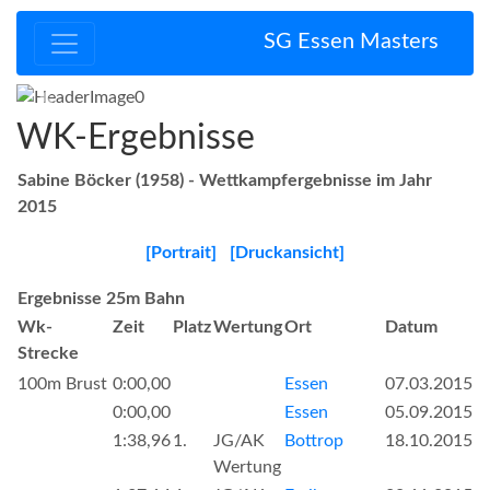
SG Essen Masters
Zurück
Vor
WK-Ergebnisse
Sabine Böcker (1958) - Wettkampfergebnisse im Jahr
2015
[Portrait]
[Druckansicht]
Ergebnisse 25m Bahn
Wk-
Zeit
Platz
Wertung
Ort
Datum
Strecke
100m Brust
0:00,00
Essen
07.03.2015
0:00,00
Essen
05.09.2015
1:38,96
1.
JG/AK
Bottrop
18.10.2015
Wertung