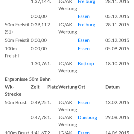
1:37,14
4.
JG/AK
Freiburg
28.11.2015
Wertung
0:00,00
Essen
05.12.2015
50m Freistil
0:39,11
2.
JG/AK
Freiburg
28.11.2015
(S1)
Wertung
50m Freistil
0:00,00
Essen
05.12.2015
100m
0:00,00
Essen
05.09.2015
Freistil
1:30,76
1.
JG/AK
Bottrop
18.10.2015
Wertung
Ergebnisse 50m Bahn
Wk-
Zeit
Platz
Wertung
Ort
Datum
Strecke
50m Brust
0:49,25
1.
JG/AK
Essen
13.02.2015
Wertung
0:47,78
1.
JG/AK
Duisburg
29.08.2015
Wertung
100m Brust
1:41,67
2.
JG/AK
Essen
14.06.2015