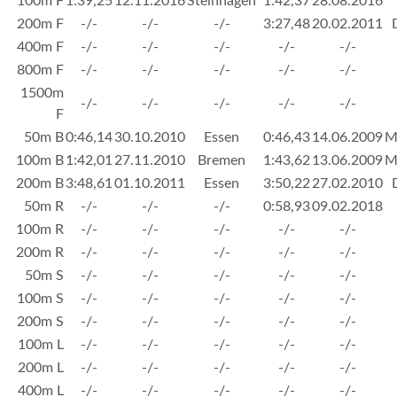
100m F
1:39,25
12.11.2016
Steinhagen
1:42,37
28.08.2016
200m F
-/-
-/-
-/-
3:27,48
20.02.2011
400m F
-/-
-/-
-/-
-/-
-/-
800m F
-/-
-/-
-/-
-/-
-/-
1500m
-/-
-/-
-/-
-/-
-/-
F
50m B
0:46,14
30.10.2010
Essen
0:46,43
14.06.2009
M
100m B
1:42,01
27.11.2010
Bremen
1:43,62
13.06.2009
M
200m B
3:48,61
01.10.2011
Essen
3:50,22
27.02.2010
50m R
-/-
-/-
-/-
0:58,93
09.02.2018
100m R
-/-
-/-
-/-
-/-
-/-
200m R
-/-
-/-
-/-
-/-
-/-
50m S
-/-
-/-
-/-
-/-
-/-
100m S
-/-
-/-
-/-
-/-
-/-
200m S
-/-
-/-
-/-
-/-
-/-
100m L
-/-
-/-
-/-
-/-
-/-
200m L
-/-
-/-
-/-
-/-
-/-
400m L
-/-
-/-
-/-
-/-
-/-