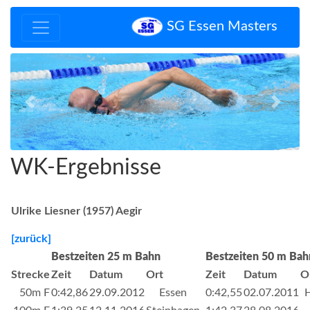
SG Essen Masters
Zurück
Vor
WK-Ergebnisse
Ulrike Liesner (1957) Aegir
[zurück]
Bestzeiten 25 m Bahn
Bestzeiten 50 m Bah
Strecke
Zeit
Datum
Ort
Zeit
Datum
O
50m F
0:42,86
29.09.2012
Essen
0:42,55
02.07.2011