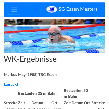
SG Essen Masters
Zurück
Vor
WK-Ergebnisse
Markus May (1988) TRC Essen
[zurück]
Bestzeiten 50
Bestzeiten 25 m Bahn
m Bahn
Strecke
Zeit
Datum
Ort
Zeit
Datum
Ort
Strecke