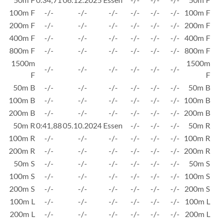
50m F
0:34,71
06.12.2025
Essen
-/-
-/-
-/-
50m F
100m F
-/-
-/-
-/-
-/-
-/-
-/-
100m F
200m F
-/-
-/-
-/-
-/-
-/-
-/-
200m F
400m F
-/-
-/-
-/-
-/-
-/-
-/-
400m F
800m F
-/-
-/-
-/-
-/-
-/-
-/-
800m F
1500m
1500m
-/-
-/-
-/-
-/-
-/-
-/-
F
F
50m B
-/-
-/-
-/-
-/-
-/-
-/-
50m B
100m B
-/-
-/-
-/-
-/-
-/-
-/-
100m B
200m B
-/-
-/-
-/-
-/-
-/-
-/-
200m B
50m R
0:41,88
05.10.2024
Essen
-/-
-/-
-/-
50m R
100m R
-/-
-/-
-/-
-/-
-/-
-/-
100m R
200m R
-/-
-/-
-/-
-/-
-/-
-/-
200m R
50m S
-/-
-/-
-/-
-/-
-/-
-/-
50m S
100m S
-/-
-/-
-/-
-/-
-/-
-/-
100m S
200m S
-/-
-/-
-/-
-/-
-/-
-/-
200m S
100m L
-/-
-/-
-/-
-/-
-/-
-/-
100m L
200m L
-/-
-/-
-/-
-/-
-/-
-/-
200m L