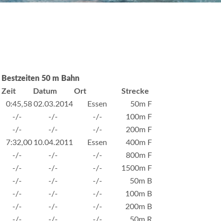
Bestzeiten 50 m Bahn
Zeit
Datum
Ort
Strecke
0:45,58
02.03.2014
Essen
50m F
-/-
-/-
-/-
100m F
-/-
-/-
-/-
200m F
7:32,00
10.04.2011
Essen
400m F
-/-
-/-
-/-
800m F
-/-
-/-
-/-
1500m F
-/-
-/-
-/-
50m B
-/-
-/-
-/-
100m B
-/-
-/-
-/-
200m B
-/-
-/-
-/-
50m R