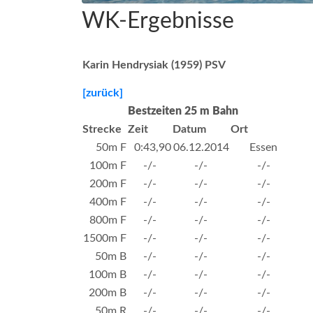
WK-Ergebnisse
Karin Hendrysiak (1959) PSV
[zurück]
Bestzeiten 25 m Bahn
Strecke
Zeit
Datum
Ort
50m F
0:43,90
06.12.2014
Essen
100m F
-/-
-/-
-/-
200m F
-/-
-/-
-/-
400m F
-/-
-/-
-/-
800m F
-/-
-/-
-/-
1500m F
-/-
-/-
-/-
50m B
-/-
-/-
-/-
100m B
-/-
-/-
-/-
200m B
-/-
-/-
-/-
50m R
-/-
-/-
-/-