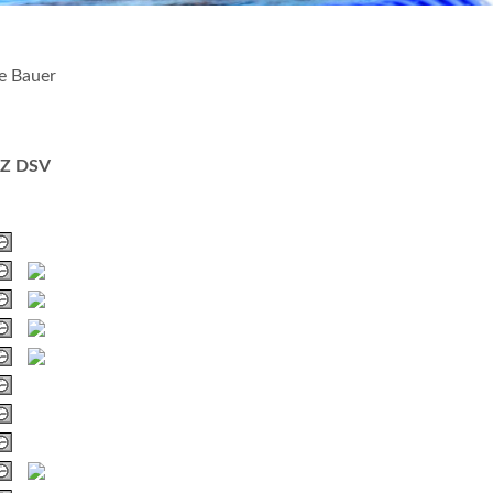
e Bauer
Z
DSV