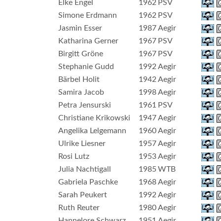
Elke Engel
1962
PSV
Simone Erdmann
1962
PSV
Jasmin Esser
1987
Aegir
Katharina Gerner
1967
PSV
Birgitt Gröne
1967
PSV
Stephanie Gudd
1992
Aegir
Bärbel Holit
1942
Aegir
Samira Jacob
1998
Aegir
Petra Jensurski
1961
PSV
Christiane Krikowski
1947
Aegir
Angelika Lelgemann
1960
Aegir
Ulrike Liesner
1957
Aegir
Rosi Lutz
1953
Aegir
Julia Nachtigall
1985
WTB
Gabriela Paschke
1968
Aegir
Sarah Peukert
1992
Aegir
Ruth Reuter
1980
Aegir
Hannelore Schwarz
1951
Aegir