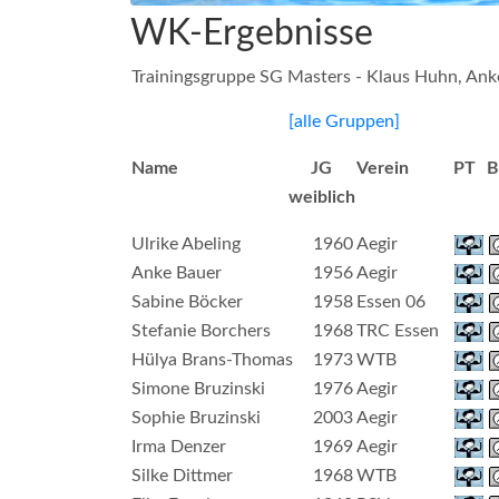
WK-Ergebnisse
Trainingsgruppe SG Masters - Klaus Huhn, Ank
[alle Gruppen]
Name
JG
Verein
PT
B
weiblich
Ulrike Abeling
1960
Aegir
Anke Bauer
1956
Aegir
Sabine Böcker
1958
Essen 06
Stefanie Borchers
1968
TRC Essen
Hülya Brans-Thomas
1973
WTB
Simone Bruzinski
1976
Aegir
Sophie Bruzinski
2003
Aegir
Irma Denzer
1969
Aegir
Silke Dittmer
1968
WTB