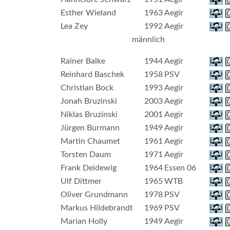
Esther Wieland
1963
Aegir
Lea Zey
1992
Aegir
männlich
Rainer Balke
1944
Aegir
Reinhard Baschek
1958
PSV
Christian Bock
1993
Aegir
Jonah Bruzinski
2003
Aegir
Niklas Bruzinski
2001
Aegir
Jürgen Burmann
1949
Aegir
Martin Chaumet
1961
Aegir
Torsten Daum
1971
Aegir
Frank Deidewig
1964
Essen 06
Ulf Dittmer
1965
WTB
Oliver Grundmann
1978
PSV
Markus Hildebrandt
1969
PSV
Marian Holly
1949
Aegir