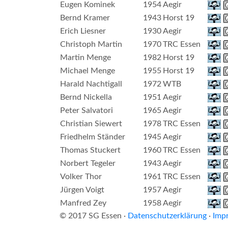
Eugen Kominek
1954
Aegir
Bernd Kramer
1943
Horst 19
Erich Liesner
1930
Aegir
Christoph Martin
1970
TRC Essen
Martin Menge
1982
Horst 19
Michael Menge
1955
Horst 19
Harald Nachtigall
1972
WTB
Bernd Nickella
1951
Aegir
Peter Salvatori
1965
Aegir
Christian Siewert
1978
TRC Essen
Friedhelm Ständer
1945
Aegir
Thomas Stuckert
1960
TRC Essen
Norbert Tegeler
1943
Aegir
Volker Thor
1961
TRC Essen
Jürgen Voigt
1957
Aegir
Manfred Zey
1958
Aegir
© 2017 SG Essen ·
Datenschutzerklärung
·
Imp