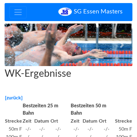
SG Essen Masters
Zurück
Vor
WK-Ergebnisse
[zurück]
Bestzeiten 25 m
Bestzeiten 50 m
Bahn
Bahn
Strecke
Zeit
Datum
Ort
Zeit
Datum
Ort
Strecke
50m F
-/-
-/-
-/-
-/-
-/-
-/-
50m F